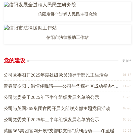
信阳发展全过程人民民主研究院
信阳市法律援助工作站
党的建设
更多+
公司党委召开2025年度处级党员领导干部民主生活会
01-12
青春暖夕阳，温情伴晚晴——公司与华森社区成功举办“支部联支部”活动
11-26
公司党委关于2025年下半年组织发展名单的公示
10-09
公司与英国365集团官网开展支部联支部主题党日活动
09-28
公司党委关于2025年上半年组织发展名单的公示
03-26
英国365集团官网开展“支部联支部”系列活动——冬至暖人心，党群一家亲
12-23