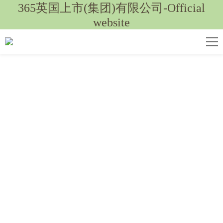
365英国上市(集团)有限公司-Official
website